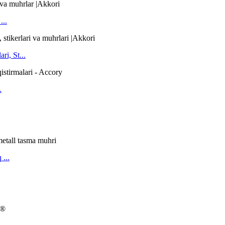
...
ri, St...
.
 ...