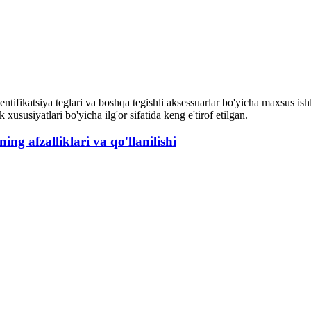
entifikatsiya teglari va boshqa tegishli aksessuarlar bo'yicha maxsus is
xususiyatlari bo'yicha ilg'or sifatida keng e'tirof etilgan.
g afzalliklari va qo'llanilishi