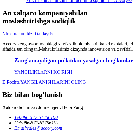
Yuk mashinasi tirkamalari uchun to'siq muhri - Accory®
An
xalqaro kompaniya
bilan
moslashtirishga sodiqlik
Nima uchun bizni tanlaysiz
Accory keng assortimentdagi xavfsizlik plombalari, kabel rishtalari, id
sifatida tan olingan.Mahsulotlarimiz dizaynda innovatsion va xavfsizlik 
Zanglamaydigan po'latdan yasalgan bog'lamlarnin
YANGILIKLARNI KO'RISH
E-Pochta YANGILANISHLARINI OLING
Biz bilan bog'lanish
Xalqaro bo'lim savdo menejeri: Bella Vang
Tel:
086-577-61756100
Cel:
086-577-61756102
Email:
sales@accory.com