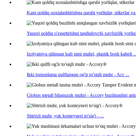
Kam qoldiq soxtalashtirishga qarshi yorliqlar, stikerlar va 
Yuqori qoldiq o'zgartirishni tasdiqlovchi xavfsizlik yorliqla
Izolyatsiya qilingan kub simi muhri, plastik bosh kabeli ..
Ikki tomonlama qulflangan og'ir to'siqli muhr - Acc ...
Globus metall bilaguzuk muhri - Accory buzilganligi aniq
Shtrixli muhr, yuk konteyneri to'sig'i - ...