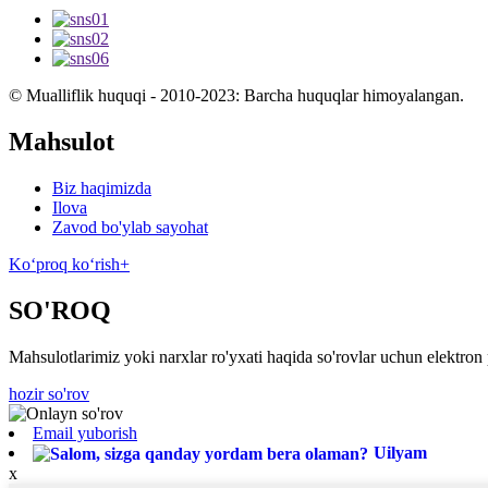
© Mualliflik huquqi - 2010-2023: Barcha huquqlar himoyalangan.
Mahsulot
Biz haqimizda
Ilova
Zavod bo'ylab sayohat
Koʻproq koʻrish+
SO'ROQ
Mahsulotlarimiz yoki narxlar ro'yxati haqida so'rovlar uchun elektron 
hozir so'rov
Email yuborish
Uilyam
x