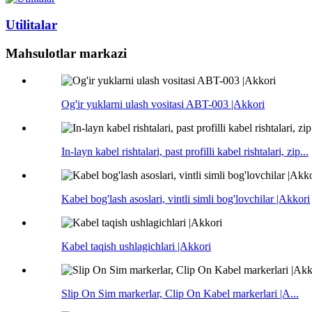
Utilitalar
Mahsulotlar markazi
Og'ir yuklarni ulash vositasi ABT-003 |Akkori
In-layn kabel rishtalari, past profilli kabel rishtalari, zip...
Kabel bog'lash asoslari, vintli simli bog'lovchilar |Akkori
Kabel taqish ushlagichlari |Akkori
Slip On Sim markerlar, Clip On Kabel markerlari |A...