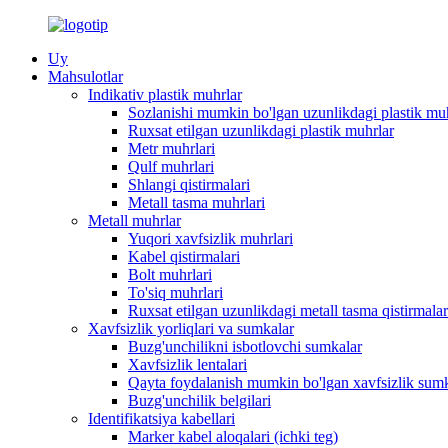
Uy
Mahsulotlar
Indikativ plastik muhrlar
Sozlanishi mumkin bo'lgan uzunlikdagi plastik mu
Ruxsat etilgan uzunlikdagi plastik muhrlar
Metr muhrlari
Qulf muhrlari
Shlangi qistirmalari
Metall tasma muhrlari
Metall muhrlar
Yuqori xavfsizlik muhrlari
Kabel qistirmalari
Bolt muhrlari
To'siq muhrlari
Ruxsat etilgan uzunlikdagi metall tasma qistirmalar
Xavfsizlik yorliqlari va sumkalar
Buzg'unchilikni isbotlovchi sumkalar
Xavfsizlik lentalari
Qayta foydalanish mumkin bo'lgan xavfsizlik sumk
Buzg'unchilik belgilari
Identifikatsiya kabellari
Marker kabel aloqalari (ichki teg)